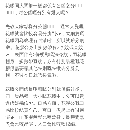
花膠同大閘蟹一樣都係有公乸之分🕵🏻‍♀️
🕵🏻‍♂️，咁公乸嘅分別有幾大呢？
先教大家點樣分公乸💁🏻‍♀️，通常大隻嘅
花膠就會比較容易分辨到👀，太細隻嘅
花膠因為紋理冇咁清晰，所以就難分啲
😅。花膠公身上多數帶有v 字紋或直紋
🔎，表面仲有2條明顯嘅法令紋，而花膠
乸身上多數帶直紋，亦有特別品種嘅花
膠係需要靠其他特別嘅特徵去分辨公
乸，不過今日就唔長氣啦。
花膠公同乸最明顯嘅分別就係價錢💰，
同一隻品種、大小嘅花膠中，公可以貴
過乸好幾倍💸。口感方面，花膠公嘅口
感比較結實💪🏻、爽口，煮起上冇咁易
溶🔥，而花膠乸就比較瀉身，長時間烹
煮會比較易溶，入口會比較軟綿綿。