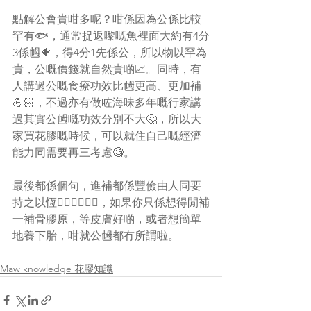
點解公會貴咁多呢？咁係因為公係比較
罕有🐟，通常捉返嚟嘅魚裡面大約有4分
3係乸🐠，得4分1先係公，所以物以罕為
貴，公嘅價錢就自然貴啲📈。同時，有
人講過公嘅食療功效比乸更高、更加補
💪🏻，不過亦有做咗海味多年嘅行家講
過其實公乸嘅功效分別不大🤔，所以大
家買花膠嘅時候，可以就住自己嘅經濟
能力同需要再三考慮🧐。
最後都係個句，進補都係豐儉由人同要
持之以恆🏃🏻‍♀️🏃🏻‍♂️，如果你只係想得閒補
一補骨膠原，等皮膚好啲，或者想簡單
地養下胎，咁就公乸都冇所謂啦。
Maw knowledge 花膠知識