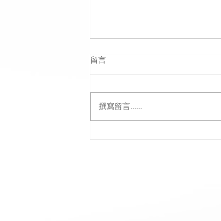
留言
撰寫留言......
教你如何燉燕窩 5個簡單步驟