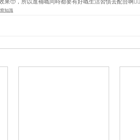
🥺，所以進補嘅同時都要有好嘅生活習慣去配合啊🏃🏻‍♀️🏃
e 燕窩知識