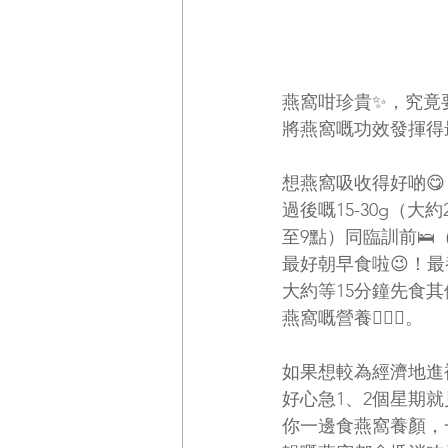
燕窩咁珍貴✨，究竟
將燕窩嘅功效發揮得最
想燕窩吸收得好啲
過後嘅15-30g（
至9點）同臨訓前🛌
最好朝早食啦😉！最
大約等15分鐘先食
燕窩嘅營養🙅🏻‍♀️。
如果想較為經濟地進補
好心急1、2個星期就
你一邊食燕窩養顏，一邊