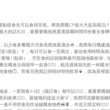
要點樣食先可以食得至抵、將燕窩嘅CP值大大提高呢🤔
大的話💪🏻，最重要嘅係挑選適當嘅時間同份量去食啊
，以少食多餐嘅方式食燕窩就最適合🥣，燕窩每日嘅建
大約2至3茶匙）🥄，每日可以食一至兩次，最佳食用時間為朝
（夜晚11點前），空肚食的話就能夠最冇阻隔地吸收🤤，
養生嘅食法係朝早一起身💆🏻‍♀️，梳洗過後就先飲一杯暖水
其他食物⏱。而食完燕窩記得唔好咁快飲茶🍵，因為茶裡
💰，一星期食3-4日（隔日食）都可以💁🏻‍♀️，最重要
見到效果🙅🏻‍♀️。最後喺到提提大家💡，燕窩同花膠都係
不停咁食煎炸油膩嘅食物🍟🍔🍫，作息又唔定時🙍🏻‍