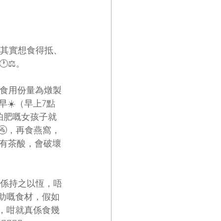
？其實想食得抵、
⚖️。
議食用份量為燉製
早☀️（早上7點
怕肥嘅女孩子就
🚰，再食燕窩，
面有茶酸，會破壞
嘅都係持之以恆，唔
輔助嘅食材，假如
♀️，咁就真係食幾