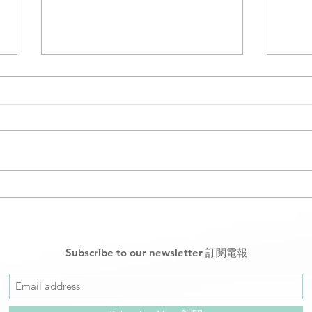
【BB追唔上生長線怎麼辦？💭
【
🌱】
燕窩架
Subscribe to our newsletter 訂閲電報