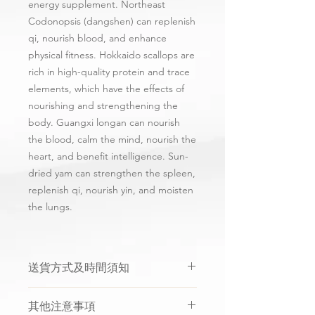
energy supplement. Northeast
Codonopsis (dangshen) can replenish
qi, nourish blood, and enhance
physical fitness. Hokkaido scallops are
rich in high-quality protein and trace
elements, which have the effects of
nourishing and strengthening the
body. Guangxi longan can nourish
the blood, calm the mind, nourish the
heart, and benefit intelligence. Sun-
dried yam can strengthen the spleen,
replenish qi, nourish yin, and moisten
the lungs.
送貨方式及時間須知
買滿$500免運費只適用於非指定時
其他注意事項
間送貨
，成功購買後會於1至3個工