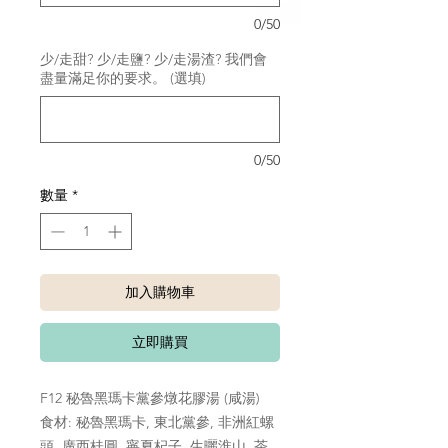
0/50
少/走甜? 少/走鹽? 少/走湯渣? 我們會
盡量滿足你的要求。 (選填)
0/50
數量
*
加入購物車
立即購買
F12 秘魯黑瑪卡黨參燉花膠湯 (咸湯)
食材: 秘魯黑瑪卡, 東北黨參, 非洲紅螺
頭, 廣西桂圓, 寧夏杞子, 生曬淮山, 茶