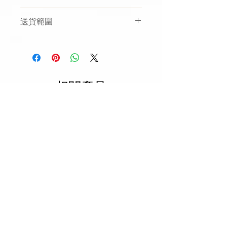
作天內經由第三方冷運或速遞配送
如選擇熱送，因為花膠或燕窩等有
公司寄出，送貨時間會由他們的司
送貨範圍
機會
受到溫度嘅影響， 送到嘅時候
機安排。
有機會部份溶於湯中
，
實屬正常
，
客人
如有要求指定某日子及時間送
如顧客購買本公司產品後，而送貨位置
我們建議客戶收到後盡快進食或選
貨則需要付額外運費
（運費則視乎
屬於偏遠地區或超出服務範圍: 如大
擇冷運方式
地區而定，大約$70-$150不等，如
埔，西貢，屯門，元朗，北區等某些地
如冷運凍送客戶需先自行翻熱後進
買滿$1500可免），我們會盡量安排
方，本公司有權退錢予客户並且收取手
食
在你所選擇的時段內送到。冷運則
續費$60。
相關產品
因清心丸雪藏後會變硬，如果選取
需要最少提前48小時通知。
*如對偏遠地區有任何疑問，可
冷運送貨，本店將不會提供清心丸
whatsapp 57938002查詢
的額外加配選項
New