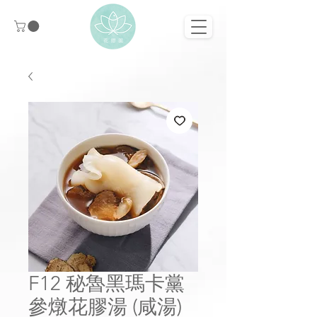
F12 秘魯黑瑪卡黨
參燉花膠湯 (咸湯)