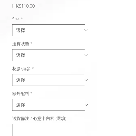
價
HK$110.00
格
Size
*
送貨狀態
*
花膠/海參
*
額外配料
*
送貨備注 / 心意卡內容 (選填)